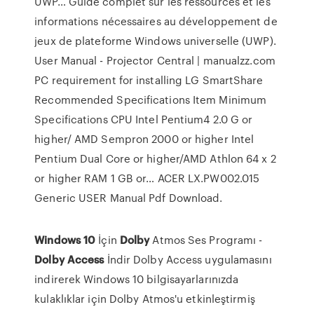
UWP…
Guide complet sur les ressources et les
informations nécessaires au développement de
jeux de plateforme Windows universelle (UWP).
User Manual - Projector Central | manualzz.com
PC requirement for installing LG SmartShare
Recommended Specifications Item Minimum
Specifications CPU Intel Pentium4 2.0 G or
higher/ AMD Sempron 2000 or higher Intel
Pentium Dual Core or higher/AMD Athlon 64 x 2
or higher RAM 1 GB or…
ACER LX.PW002.015
Generic USER Manual Pdf Download.
Windows
10
İçin
Dolby
Atmos Ses Programı -
Dolby
Access
İndir Dolby Access uygulamasını
indirerek Windows 10 bilgisayarlarınızda
kulaklıklar için Dolby Atmos'u etkinleştirmiş