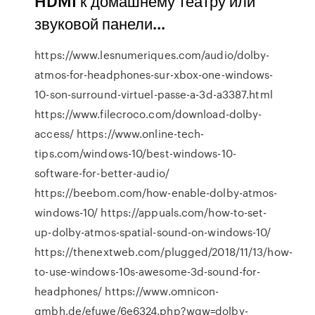
HDMI к домашнему театру или
звуковой панели...
https://www.lesnumeriques.com/audio/dolby-
atmos-for-headphones-sur-xbox-one-windows-
10-son-surround-virtuel-passe-a-3d-a3387.html
https://www.filecroco.com/download-dolby-
access/ https://www.online-tech-
tips.com/windows-10/best-windows-10-
software-for-better-audio/
https://beebom.com/how-enable-dolby-atmos-
windows-10/ https://appuals.com/how-to-set-
up-dolby-atmos-spatial-sound-on-windows-10/
https://thenextweb.com/plugged/2018/11/13/how-
to-use-windows-10s-awesome-3d-sound-for-
headphones/ https://www.omnicon-
gmbh.de/efuwe/6e6324.php?wqw=dolby-