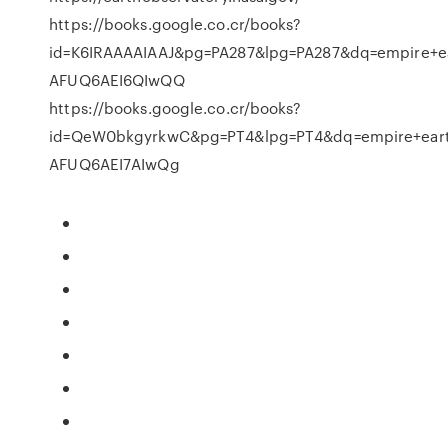
https://books.google.co.cr/books?
id=K6IRAAAAIAAJ&pg=PA287&lpg=PA287&dq=empire+
AFUQ6AEI6QIwQQ
https://books.google.co.cr/books?
id=QeW0bkgyrkwC&pg=PT4&lpg=PT4&dq=empire+eart
AFUQ6AEI7AIwQg