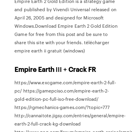
Empire Earth 2 Gold Edition is a strategy game
and published by Vivendi Universal released on
April 26, 2005 and designed for Microsoft
Windows.Download Empire Earth 2 Gold Edition
Game for free from this post and be sure to
share this site with your friends. télécharger
empire earth ii gratuit (windows)
Empire
Earth
III +
Crack
FR
https://www.excgame.com/empire-earth-2-full-
pc/ https://gamepciso.com/empire-earth-2-
gold-edition-pc-full-iso-free-download/
https://rgmechanics-games.com/?topic=777
http://cannaitote.jigsy.com/entries/general/empire-
earth-2-full-crack-kg-download
http://www.gog.com/forum/empire_earth_series/empire