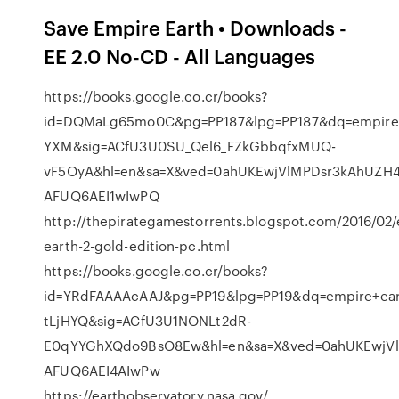
Save Empire Earth • Downloads -
EE 2.0 No-CD - All Languages
https://books.google.co.cr/books?
id=DQMaLg65mo0C&pg=PP187&lpg=PP187&dq=empire+
YXM&sig=ACfU3U0SU_Qel6_FZkGbbqfxMUQ-
vF5OyA&hl=en&sa=X&ved=0ahUKEwjVlMPDsr3kAhUZH4
AFUQ6AEI1wIwPQ
http://thepirategamestorrents.blogspot.com/2016/02
earth-2-gold-edition-pc.html
https://books.google.co.cr/books?
id=YRdFAAAAcAAJ&pg=PP19&lpg=PP19&dq=empire+eart
tLjHYQ&sig=ACfU3U1NONLt2dR-
E0qYYGhXQdo9BsO8Ew&hl=en&sa=X&ved=0ahUKEwjV
AFUQ6AEI4AIwPw
https://earthobservatory.nasa.gov/