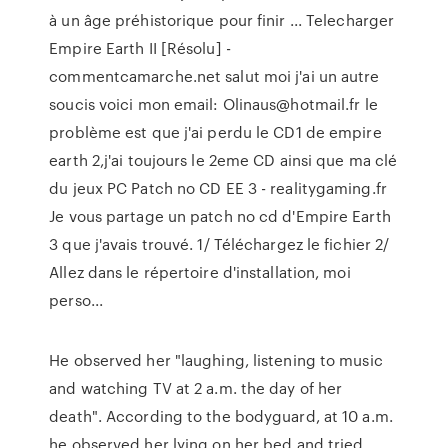
à un âge préhistorique pour finir ... Telecharger
Empire Earth II [Résolu] -
commentcamarche.net salut moi j'ai un autre
soucis voici mon email: Olinaus@hotmail.fr le
problème est que j'ai perdu le CD1 de empire
earth 2,j'ai toujours le 2eme CD ainsi que ma clé
du jeux PC Patch no CD EE 3 - realitygaming.fr
Je vous partage un patch no cd d'Empire Earth
3 que j'avais trouvé. 1/ Téléchargez le fichier 2/
Allez dans le répertoire d'installation, moi
perso...
He observed her "laughing, listening to music
and watching TV at 2 a.m. the day of her
death". According to the bodyguard, at 10 a.m.
he observed her lying on her bed and tried