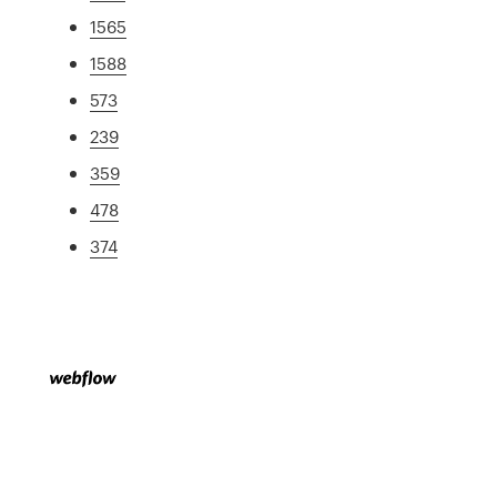
1565
1588
573
239
359
478
374