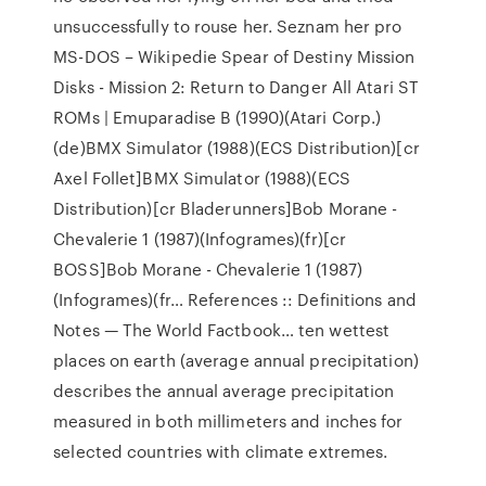
unsuccessfully to rouse her.
Seznam her pro
MS-DOS – Wikipedie
Spear of Destiny Mission
Disks - Mission 2: Return to Danger
All Atari ST
ROMs | Emuparadise
B (1990)(Atari Corp.)
(de)BMX Simulator (1988)(ECS Distribution)[cr
Axel Follet]BMX Simulator (1988)(ECS
Distribution)[cr Bladerunners]Bob Morane -
Chevalerie 1 (1987)(Infogrames)(fr)[cr
BOSS]Bob Morane - Chevalerie 1 (1987)
(Infogrames)(fr…
References :: Definitions and
Notes — The World Factbook…
ten wettest
places on earth (average annual precipitation)
describes the annual average precipitation
measured in both millimeters and inches for
selected countries with climate extremes.