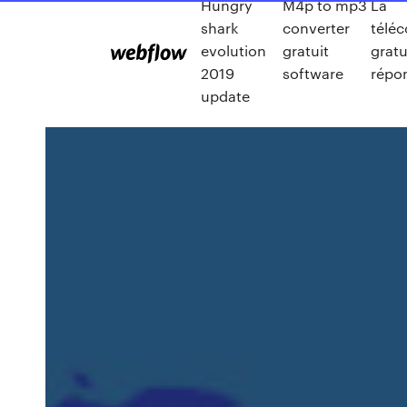
Hungry
M4p to mp3
La
shark
converter
télé
evolution
gratuit
gratu
2019
software
répo
update