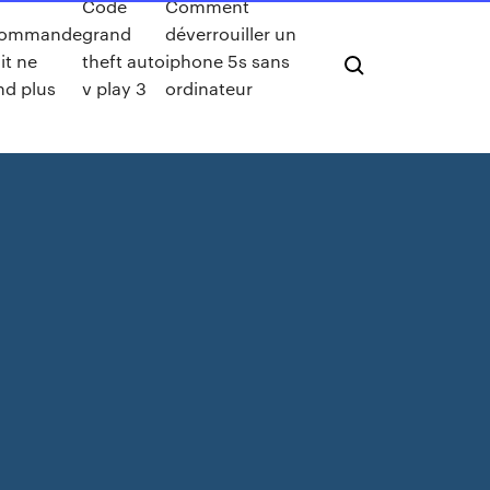
Code
Comment
commande
grand
déverrouiller un
it ne
theft auto
iphone 5s sans
nd plus
v play 3
ordinateur