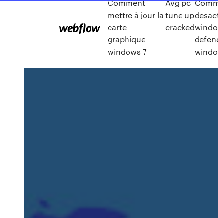
Comment
Avg pc
Comm
mettre à jour la
tune up
desact
carte
cracked
wind
graphique
defen
windows 7
windo