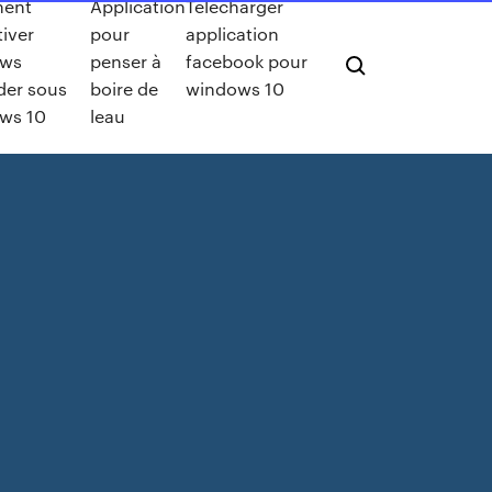
ent
Application
Telecharger
iver
pour
application
ows
penser à
facebook pour
der sous
boire de
windows 10
ws 10
leau