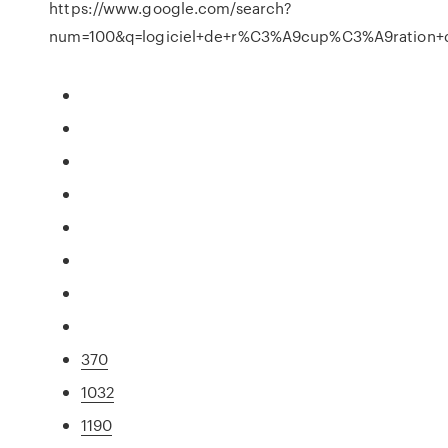
https://www.google.com/search?
num=100&q=logiciel+de+r%C3%A9cup%C3%A9ration+
370
1032
1190